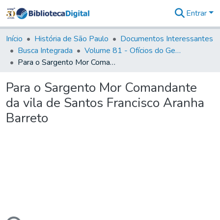
Entrar
Comunidades
&
Início
História de São Paulo
Documentos Interessantes
Coleções
Busca Integrada
Volume 81 - Ofícios do General Martim Lopes de Saldanha (Governador da Capitania)
Tudo na
Para o Sargento Mor Comandante da vila de Santos Francisco Aranha Barreto
Biblioteca
Digital
Para o Sargento Mor Comandante
Estatísticas
da vila de Santos Francisco Aranha
Barreto