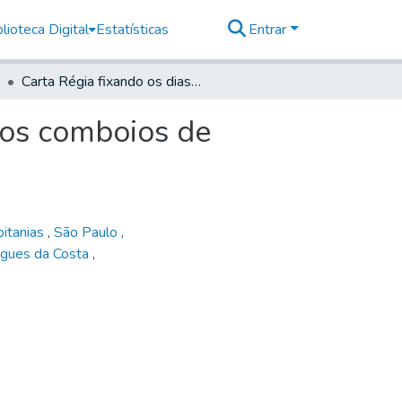
lioteca Digital
Estatísticas
Entrar
Carta Régia fixando os dias de partida e regresso dos comboios de Lisboa para o Rio de Janeiro
 dos comboios de
pitanias
,
São Paulo
,
igues da Costa
,