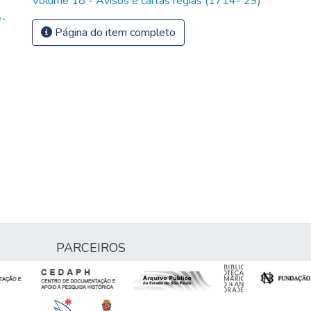
Volume 18 - Avisos e cartas régias (1714- 29)
e-
Página do item completo
PARCEIROS