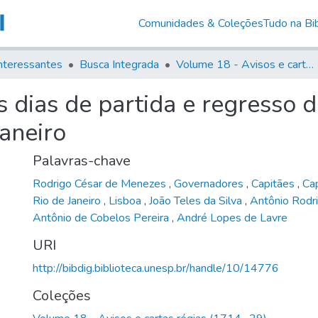
Comunidades & Coleções
Tudo na Bib
nteressantes
Busca Integrada
Volume 18 - Avisos e cartas régias (1714- 29)
s dias de partida e regresso
Janeiro
Palavras-chave
Rodrigo César de Menezes
,
Governadores
,
Capitães
,
Ca
Rio de Janeiro
,
Lisboa
,
João Teles da Silva
,
Antônio Rodr
Antônio de Cobelos Pereira
,
André Lopes de Lavre
URI
http://bibdig.biblioteca.unesp.br/handle/10/14776
Coleções