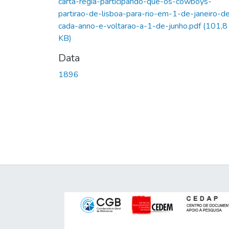
carta-regia-participando-que-os-cowboys-
partirao-de-lisboa-para-rio-em-1-de-janeiro-d
cada-anno-e-voltarao-a-1-de-junho.pdf
(101,8
KB)
Data
1896