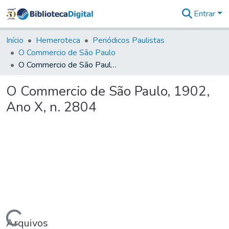
Entrar
Comunidades
&
Início
Hemeroteca
Periódicos Paulistas
Coleções
O Commercio de São Paulo
Tudo na
O Commercio de São Paulo, 1902, Ano X, n. 2804
Biblioteca
Digital
O Commercio de São Paulo, 1902,
Estatísticas
Ano X, n. 2804
Arquivos