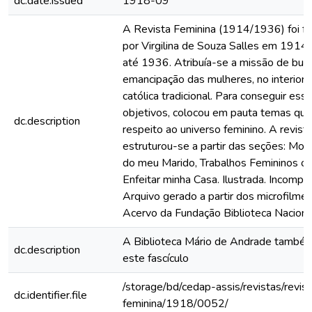
dc.date.issued
1918-09
A Revista Feminina (1914/1936) foi f
por Virgilina de Souza Salles em 1914 e
até 1936. Atribuía-se a missão de busc
emancipação das mulheres, no interior d
católica tradicional. Para conseguir ess
objetivos, colocou em pauta temas que
dc.description
respeito ao universo feminino. A revist
estruturou-se a partir das seções: Mo
do meu Marido, Trabalhos Femininos o
Enfeitar minha Casa. Ilustrada. Incomple
Arquivo gerado a partir dos microfilme
Acervo da Fundação Biblioteca Naciona
A Biblioteca Mário de Andrade també
dc.description
este fascículo
/storage/bd/cedap-assis/revistas/revis
dc.identifier.file
feminina/1918/0052/