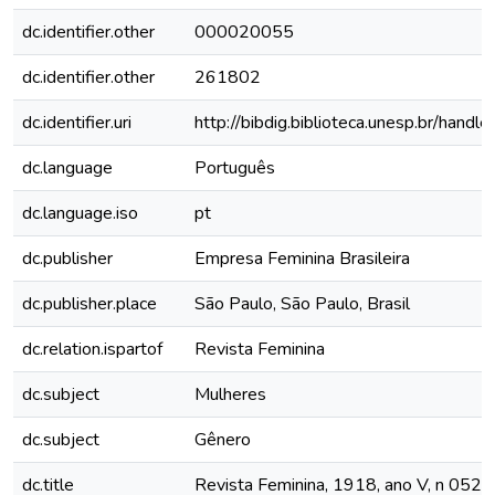
dc.identifier.other
000020055
dc.identifier.other
261802
dc.identifier.uri
http://bibdig.biblioteca.unesp.br/hand
dc.language
Português
dc.language.iso
pt
dc.publisher
Empresa Feminina Brasileira
dc.publisher.place
São Paulo, São Paulo, Brasil
dc.relation.ispartof
Revista Feminina
dc.subject
Mulheres
dc.subject
Gênero
dc.title
Revista Feminina, 1918, ano V, n 052