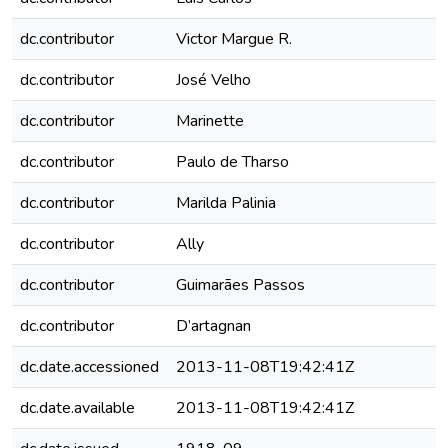
dc.contributor
Victor Margue R.
dc.contributor
José Velho
dc.contributor
Marinette
dc.contributor
Paulo de Tharso
dc.contributor
Marilda Palinia
dc.contributor
Ally
dc.contributor
Guimarães Passos
dc.contributor
D’artagnan
dc.date.accessioned
2013-11-08T19:42:41Z
dc.date.available
2013-11-08T19:42:41Z