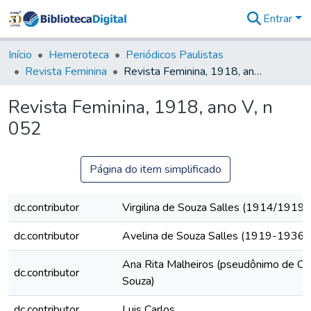
Entrar
Comunidades
&
Início
Hemeroteca
Periódicos Paulistas
Coleções
Revista Feminina
Revista Feminina, 1918, ano V, n 052
Tudo na
Biblioteca
Revista Feminina, 1918, ano V, n
Digital
052
Estatísticas
Página do item simplificado
dc.contributor
Virgilina de Souza Salles (1914/1919)
dc.contributor
Avelina de Souza Salles (1919-1936)
Ana Rita Malheiros (pseudônimo de Cl
dc.contributor
Souza)
dc.contributor
Luis Carlos