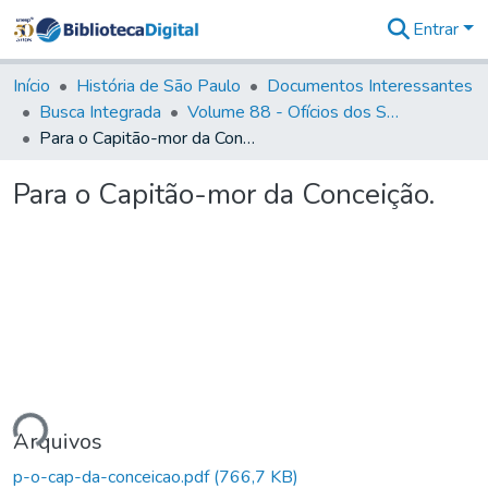
Entrar
Comunidades
&
Início
História de São Paulo
Documentos Interessantes
Coleções
Busca Integrada
Volume 88 - Ofícios dos Senhores Governadores Interinos da Capitania de São Paulo (1817- 1819)
Tudo na
Para o Capitão-mor da Conceição.
Biblioteca
Digital
Para o Capitão-mor da Conceição.
Estatísticas
ando...
Arquivos
p-o-cap-da-conceicao.pdf
(766,7 KB)