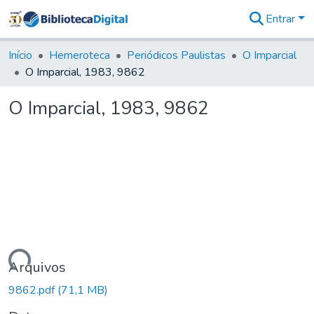
Entrar
Comunidades
&
Início
Hemeroteca
Periódicos Paulistas
O Imparcial
Coleções
O Imparcial, 1983, 9862
Tudo na
Biblioteca
O Imparcial, 1983, 9862
Digital
Estatísticas
rregando...
Arquivos
9862.pdf
(71,1 MB)