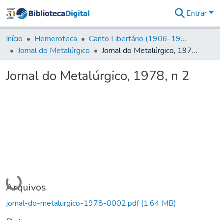
Entrar
Comunidades
&
Início
Hemeroteca
Canto Libertário (1906-1995)
Coleções
Jornal do Metalúrgico
Jornal do Metalúrgico, 1978, n 2
Tudo na
Biblioteca
Jornal do Metalúrgico, 1978, n 2
Digital
Estatísticas
Carregando...
Arquivos
jornal-do-metalurgico-1978-0002.pdf
(1,64 MB)