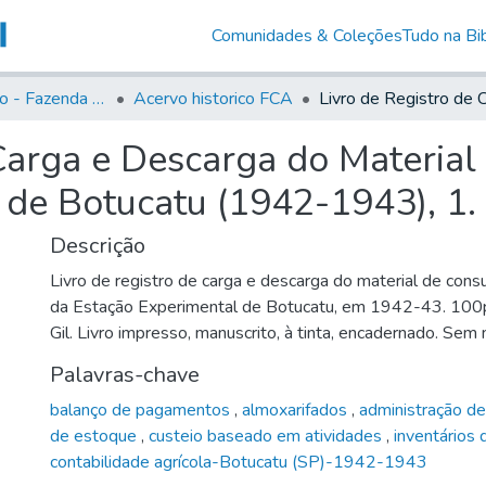
Comunidades & Coleções
Tudo na Bib
Acervo Histório - Fazenda Lageado
Acervo historico FCA
 Carga e Descarga do Materia
 de Botucatu (1942-1943), 1.
Descrição
Livro de registro de carga e descarga do material de co
da Estação Experimental de Botucatu, em 1942-43. 100p.;
Gil. Livro impresso, manuscrito, à tinta, encadernado. Sem 
Palavras-chave
balanço de pagamentos
,
almoxarifados
,
administração de
de estoque
,
custeio baseado em atividades
,
inventários
contabilidade agrícola-Botucatu (SP)-1942-1943