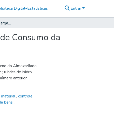
lioteca Digital
Estatísticas
Entrar
Livro de Registro de Carga e Descarga do Material de Consumo da Estação Experimental de Botucatu (1942-1943), 1.
l de Consumo da
nsumo do Almoxarifado
 rubrica de Isidro
número anterior.
 material
,
controle
 de bens
,