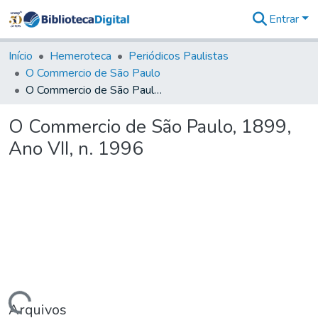
Entrar
Comunidades
&
Início
Hemeroteca
Periódicos Paulistas
Coleções
O Commercio de São Paulo
Tudo na
O Commercio de São Paulo, 1899, Ano VII, n. 1996
Biblioteca
Digital
O Commercio de São Paulo, 1899,
Estatísticas
Ano VII, n. 1996
Arquivos