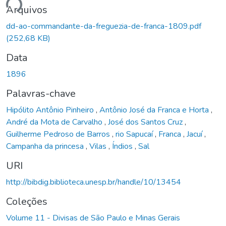
ando...
Arquivos
dd-ao-commandante-da-freguezia-de-franca-1809.pdf
(252,68 KB)
Data
1896
Palavras-chave
Hipólito Antônio Pinheiro
,
Antônio José da Franca e Horta
,
André da Mota de Carvalho
,
José dos Santos Cruz
,
Guilherme Pedroso de Barros
,
rio Sapucaí
,
Franca
,
Jacuí
,
Campanha da princesa
,
Vilas
,
Índios
,
Sal
URI
http://bibdig.biblioteca.unesp.br/handle/10/13454
Coleções
Volume 11 - Divisas de São Paulo e Minas Gerais