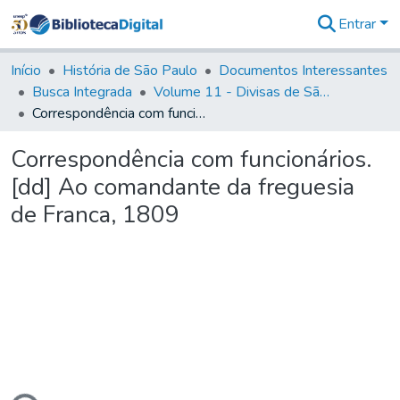
Entrar
Comunidades
&
Início
História de São Paulo
Documentos Interessantes
Coleções
Busca Integrada
Volume 11 - Divisas de São Paulo e Minas Gerais
Tudo na
Correspondência com funcionários. [dd] Ao comandante da freguesia de Franca, 1809
Biblioteca
Digital
Correspondência com funcionários.
Estatísticas
[dd] Ao comandante da freguesia
de Franca, 1809