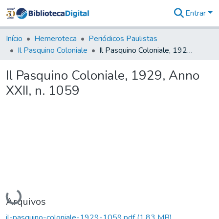
Entrar
Comunidades
&
Início
Hemeroteca
Periódicos Paulistas
Coleções
Il Pasquino Coloniale
Il Pasquino Coloniale, 1929, Anno XXII, n. 1059
Tudo na
Biblioteca
Il Pasquino Coloniale, 1929, Anno
Digital
XXII, n. 1059
Estatísticas
Carregando...
Arquivos
il-pasquino-coloniale-1929-1059.pdf
(1,83 MB)