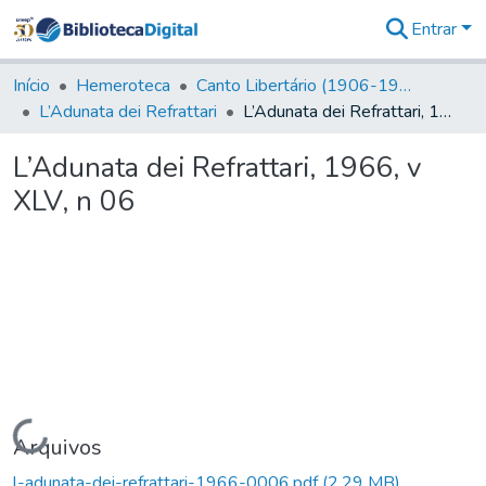
Entrar
Comunidades
&
Início
Hemeroteca
Canto Libertário (1906-1995)
Coleções
L’Adunata dei Refrattari
L’Adunata dei Refrattari, 1966, v XLV, n 06
Tudo na
Biblioteca
L’Adunata dei Refrattari, 1966, v
Digital
XLV, n 06
Estatísticas
Carregando...
Arquivos
l-adunata-dei-refrattari-1966-0006.pdf
(2,29 MB)