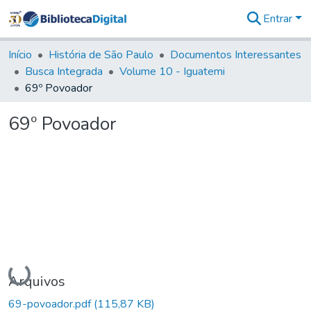
Entrar
Comunidades
&
Início
História de São Paulo
Documentos Interessantes
Coleções
Busca Integrada
Volume 10 - Iguatemi
Tudo na
69º Povoador
Biblioteca
Digital
69º Povoador
Estatísticas
Carregando...
Arquivos
69-povoador.pdf
(115,87 KB)