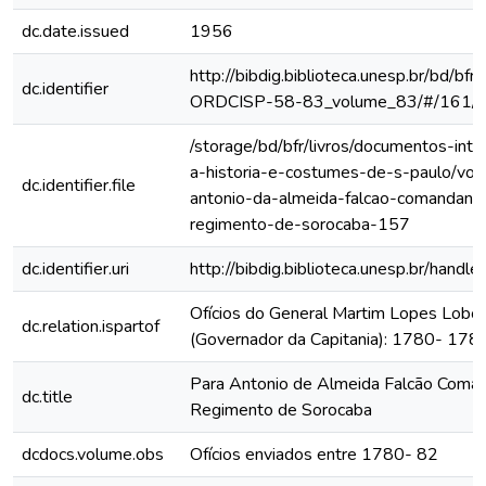
dc.date.issued
1956
http://bibdig.biblioteca.unesp.br/bd/bf
dc.identifier
ORDCISP-58-83_volume_83/#/161/
/storage/bd/bfr/livros/documentos-int
a-historia-e-costumes-de-s-paulo/vol
dc.identifier.file
antonio-da-almeida-falcao-comandant
regimento-de-sorocaba-157
dc.identifier.uri
http://bibdig.biblioteca.unesp.br/hand
Ofícios do General Martim Lopes Lobo
dc.relation.ispartof
(Governador da Capitania): 1780- 178
Para Antonio de Almeida Falcão Coma
dc.title
Regimento de Sorocaba
dcdocs.volume.obs
Ofícios enviados entre 1780- 82