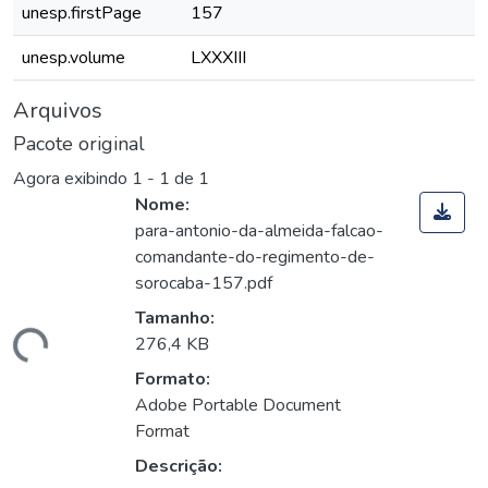
unesp.firstPage
157
unesp.volume
LXXXIII
Arquivos
Pacote original
Agora exibindo
1 - 1 de 1
Nome:
para-antonio-da-almeida-falcao-
comandante-do-regimento-de-
sorocaba-157.pdf
Tamanho:
egando...
276,4 KB
Formato:
Adobe Portable Document
Format
Descrição: