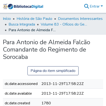
Entrar
Comunidades
&
Início
História de São Paulo
Documentos Interessantes
Coleções
Busca Integrada
Volume 83 - Ofícios do General Martim Lopes Lobo de Saldanha (Governador da Capitania): 1780- 1782
Tudo na
Para Antonio de Almeida Falcão Comandante do Regimento de Sorocaba
Biblioteca
Digital
Para Antonio de Almeida Falcão
Estatísticas
Comandante do Regimento de
Sorocaba
Página do item simplificado
dc.date.accessioned
2013-11-29T17:58:22Z
dc.date.available
2013-11-29T17:58:22Z
dc.date.created
1780