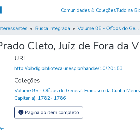
Comunidades & Coleções
Tudo na Bib
nteressantes
Busca Integrada
Volume 85 - Ofícios do General Francisco da Cunha Menezes (Governador da Capitania): 1782- 1786
rado Cleto, Juiz de Fora da V
URI
http://bibdig.biblioteca.unesp.br/handle/10/20153
Coleções
Volume 85 - Ofícios do General Francisco da Cunha Mene
Capitania): 1782- 1786
Página do item completo
a-