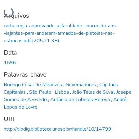
Carregando...
Arquivos
carta-regia-approvando-a-faculdade-concedida-aos-
viajantes-para-andarem-armados-de-pistolas-nas-
estradas.pdf
(205,31 KB)
Data
1896
Palavras-chave
Rodrigo César de Menezes
,
Governadores
,
Capitães
,
Capitanias
,
São Paulo
,
Lisboa
,
João Teles da Silva
,
Josepe
Gomes de Azevedo
,
Antônio de Cobelos Pereira
,
André
Lopes de Lavre
URI
http://bibdig.biblioteca.unesp.br/handle/10/14799