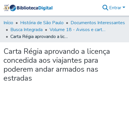
Entrar
Comunidades
&
Início
História de São Paulo
Documentos Interessantes
Coleções
Busca Integrada
Volume 18 - Avisos e cartas régias (1714- 29)
Tudo na
Carta Régia aprovando a licença concedida aos viajantes para poderem andar armados nas estradas
Biblioteca
Digital
Carta Régia aprovando a licença
Estatísticas
concedida aos viajantes para
poderem andar armados nas
estradas