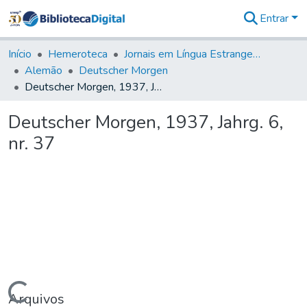
Entrar
Comunidades
&
Início
Hemeroteca
Jornais em Língua Estrangeira
Coleções
Alemão
Deutscher Morgen
Tudo na
Deutscher Morgen, 1937, Jahrg. 6, nr. 37
Biblioteca
Digital
Deutscher Morgen, 1937, Jahrg. 6,
Estatísticas
nr. 37
Arquivos