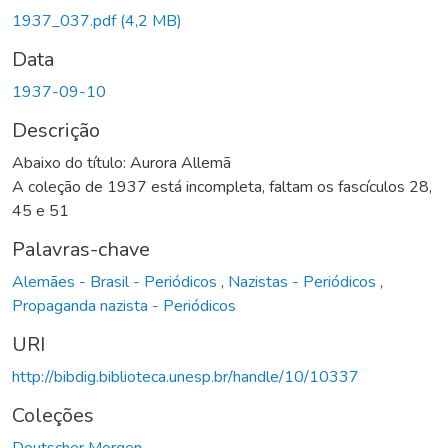
Carregando...
1937_037.pdf
(4,2 MB)
Data
1937-09-10
Descrição
Abaixo do título: Aurora Allemã
A coleção de 1937 está incompleta, faltam os fascículos 28,
45 e 51
Palavras-chave
Alemães - Brasil - Periódicos
,
Nazistas - Periódicos
,
Propaganda nazista - Periódicos
URI
http://bibdig.biblioteca.unesp.br/handle/10/10337
Coleções
Deutscher Morgen