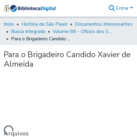
Entrar
Comunidades
&
Início
História de São Paulo
Documentos Interessantes
Coleções
Busca Integrada
Volume 88 - Ofícios dos Senhores Governadores Interinos da Capitania de São Paulo (1817- 1819)
Tudo na
Para o Brigadeiro Candido Xavier de Almeida
Biblioteca
Digital
Para o Brigadeiro Candido Xavier de
Estatísticas
Almeida
Arquivos