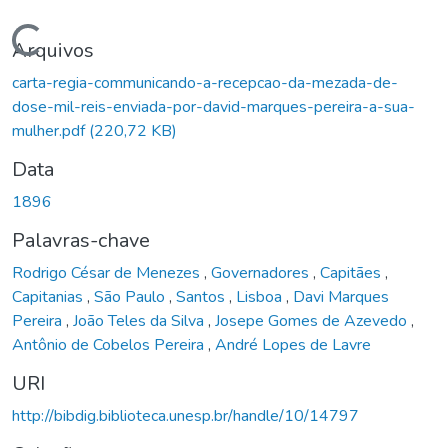
Carregando...
Arquivos
carta-regia-communicando-a-recepcao-da-mezada-de-
dose-mil-reis-enviada-por-david-marques-pereira-a-sua-
mulher.pdf
(220,72 KB)
Data
1896
Palavras-chave
Rodrigo César de Menezes
,
Governadores
,
Capitães
,
Capitanias
,
São Paulo
,
Santos
,
Lisboa
,
Davi Marques
Pereira
,
João Teles da Silva
,
Josepe Gomes de Azevedo
,
Antônio de Cobelos Pereira
,
André Lopes de Lavre
URI
http://bibdig.biblioteca.unesp.br/handle/10/14797