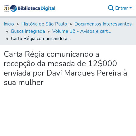
Entrar
Comunidades
&
Início
História de São Paulo
Documentos Interessantes
Coleções
Busca Integrada
Volume 18 - Avisos e cartas régias (1714- 29)
Tudo na
Carta Régia comunicando a recepção da mesada de 12$000 enviada por Davi Marques Pereira à sua mulher
Biblioteca
Digital
Carta Régia comunicando a
Estatísticas
recepção da mesada de 12$000
enviada por Davi Marques Pereira à
sua mulher