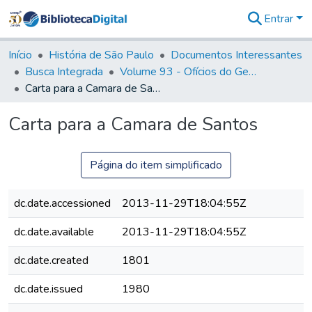
Entrar
Comunidades
&
Início
História de São Paulo
Documentos Interessantes
Coleções
Busca Integrada
Volume 93 - Ofícios do General D. Luiz em favor da praça do Iguatemi (1775)
Tudo na
Carta para a Camara de Santos
Biblioteca
Digital
Carta para a Camara de Santos
Estatísticas
Página do item simplificado
dc.date.accessioned
2013-11-29T18:04:55Z
dc.date.available
2013-11-29T18:04:55Z
dc.date.created
1801
dc.date.issued
1980