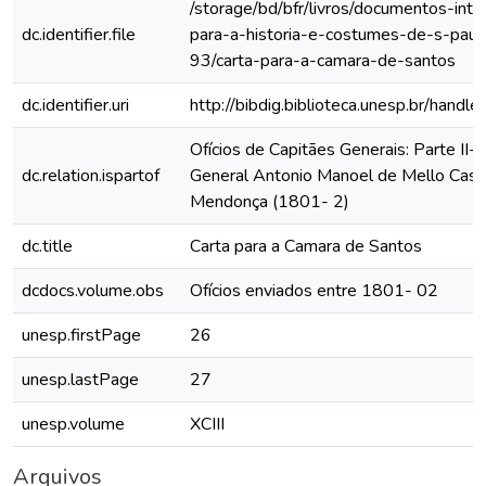
/storage/bd/bfr/livros/documentos-int
dc.identifier.file
para-a-historia-e-costumes-de-s-paul
93/carta-para-a-camara-de-santos
dc.identifier.uri
http://bibdig.biblioteca.unesp.br/hand
Ofícios de Capitães Generais: Parte II- 
dc.relation.ispartof
General Antonio Manoel de Mello Cast
Mendonça (1801- 2)
dc.title
Carta para a Camara de Santos
dcdocs.volume.obs
Ofícios enviados entre 1801- 02
unesp.firstPage
26
unesp.lastPage
27
unesp.volume
XCIII
Arquivos