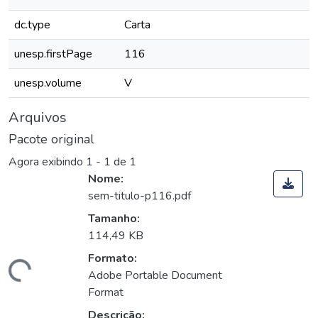
dc.type
Carta
unesp.firstPage
116
unesp.volume
V
Arquivos
Pacote original
Agora exibindo
1 - 1 de 1
Nome:
sem-titulo-p116.pdf
Tamanho:
114,49 KB
Formato:
Carregando...
Adobe Portable Document
Format
Descrição: