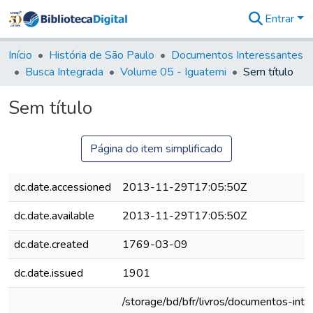
Entrar
Comunidades
&
Início
História de São Paulo
Documentos Interessantes
Coleções
Busca Integrada
Volume 05 - Iguatemi
Sem título
Tudo na
Biblioteca
Sem título
Digital
Estatísticas
Página do item simplificado
dc.date.accessioned
2013-11-29T17:05:50Z
dc.date.available
2013-11-29T17:05:50Z
dc.date.created
1769-03-09
dc.date.issued
1901
/storage/bd/bfr/livros/documentos-int