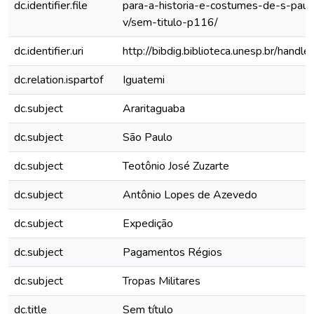
dc.identifier.file
para-a-historia-e-costumes-de-s-paul
v/sem-titulo-p116/
dc.identifier.uri
http://bibdig.biblioteca.unesp.br/hand
dc.relation.ispartof
Iguatemi
dc.subject
Araritaguaba
dc.subject
São Paulo
dc.subject
Teotônio José Zuzarte
dc.subject
Antônio Lopes de Azevedo
dc.subject
Expedição
dc.subject
Pagamentos Régios
dc.subject
Tropas Militares
dc.title
Sem título