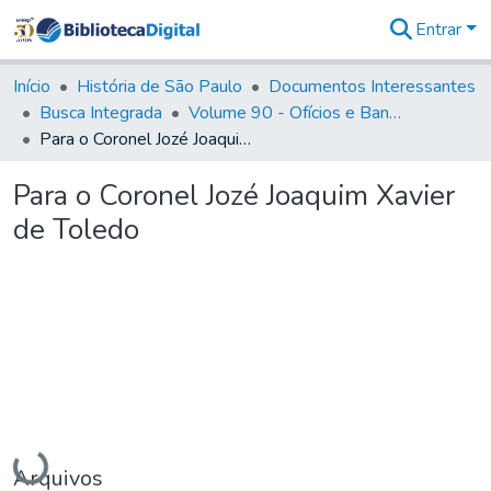
Entrar
Comunidades
&
Início
História de São Paulo
Documentos Interessantes
Coleções
Busca Integrada
Volume 90 - Ofícios e Bandos do Capitão General, Conde de Palma, aos funcionários da Capitania (1814- 1817)
Tudo na
Para o Coronel Jozé Joaquim Xavier de Toledo
Biblioteca
Digital
Para o Coronel Jozé Joaquim Xavier
Estatísticas
de Toledo
Carregando...
Arquivos