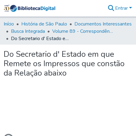
Entrar
Comunidades
&
Início
História de São Paulo
Documentos Interessantes
Coleções
Busca Integrada
Volume 89 - Correspondência do então Governador e Capitão General de São Paulo, Antonio Manoel de Mello Castro (1797-1802)
Tudo na
Do Secretario d' Estado em que Remete os Impressos que constão da Relação abaixo
Biblioteca
Digital
Do Secretario d' Estado em que
Estatísticas
Remete os Impressos que constão
da Relação abaixo