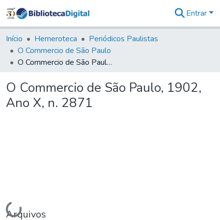
Entrar
Comunidades
&
Início
Hemeroteca
Periódicos Paulistas
Coleções
O Commercio de São Paulo
Tudo na
O Commercio de São Paulo, 1902, Ano X, n. 2871
Biblioteca
Digital
O Commercio de São Paulo, 1902,
Estatísticas
Ano X, n. 2871
Carregando...
Arquivos