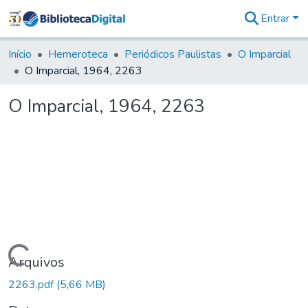
Entrar
Comunidades
&
Início
Hemeroteca
Periódicos Paulistas
O Imparcial
Coleções
O Imparcial, 1964, 2263
Tudo na
Biblioteca
O Imparcial, 1964, 2263
Digital
Estatísticas
Carregando...
Arquivos
2263.pdf
(5,66 MB)