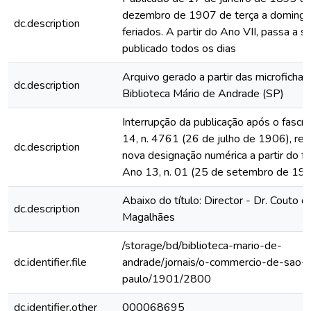
dezembro de 1907 de terça a domingo
dc.description
feriados. A partir do Ano VII, passa a s
publicado todos os dias
Arquivo gerado a partir das microfichas
dc.description
Biblioteca Mário de Andrade (SP)
Interrupção da publicação após o fascí
14, n. 4761 (26 de julho de 1906), rein
dc.description
nova designação numérica a partir do fa
Ano 13, n. 01 (25 de setembro de 19
Abaixo do título: Director - Dr. Couto d
dc.description
Magalhães
/storage/bd/biblioteca-mario-de-
dc.identifier.file
andrade/jornais/o-commercio-de-sao-
paulo/1901/2800
dc.identifier.other
000068695