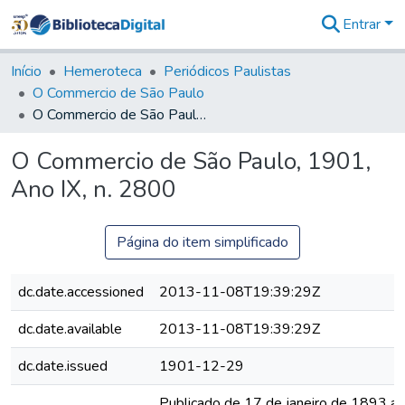
Entrar
Comunidades
&
Início
Hemeroteca
Periódicos Paulistas
Coleções
O Commercio de São Paulo
Tudo na
O Commercio de São Paulo, 1901, Ano IX, n. 2800
Biblioteca
Digital
O Commercio de São Paulo, 1901,
Estatísticas
Ano IX, n. 2800
Página do item simplificado
dc.date.accessioned
2013-11-08T19:39:29Z
dc.date.available
2013-11-08T19:39:29Z
dc.date.issued
1901-12-29
Publicado de 17 de janeiro de 1893 a