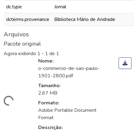
dc.type
Jornal
dcterms.provenance
Biblioteca Mário de Andrade
Arquivos
Pacote original
Agora exibindo
1 - 1 de 1
Nome:
o-commercio-de-sao-paulo-
1901-2800.pdf
Tamanho:
2,67 MB
egando...
Formato:
Adobe Portable Document
Format
Descrição: