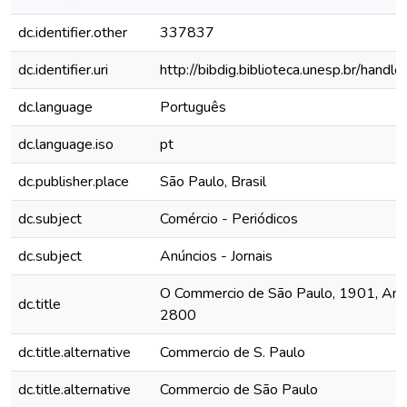
dc.identifier.other
337837
dc.identifier.uri
http://bibdig.biblioteca.unesp.br/hand
dc.language
Português
dc.language.iso
pt
dc.publisher.place
São Paulo, Brasil
dc.subject
Comércio - Periódicos
dc.subject
Anúncios - Jornais
O Commercio de São Paulo, 1901, Ano 
dc.title
2800
dc.title.alternative
Commercio de S. Paulo
dc.title.alternative
Commercio de São Paulo