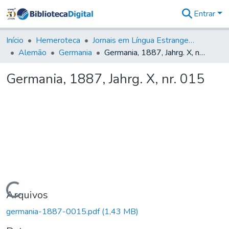
Entrar
Comunidades
&
Início
Hemeroteca
Jornais em Língua Estrangeira
Coleções
Alemão
Germania
Germania, 1887, Jahrg. X, nr. 015
Tudo na
Biblioteca
Germania, 1887, Jahrg. X, nr. 015
Digital
Estatísticas
Carregando...
Arquivos
germania-1887-0015.pdf
(1,43 MB)