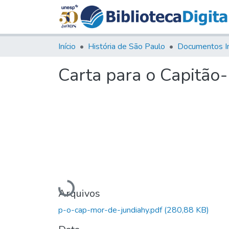
Início
História de São Paulo
Documentos I
Carta para o Capitão-
Carregando...
Arquivos
p-o-cap-mor-de-jundiahy.pdf
(280,88 KB)