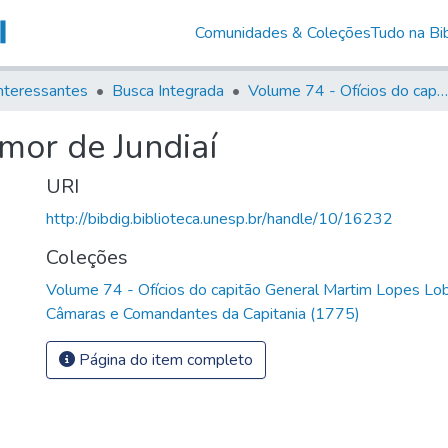
Comunidades & Coleções
Tudo na Bib
nteressantes
Busca Integrada
Volume 74 - Ofícios do capitão General Martim Lopes Lobo de Saldanha às Câmaras e Comandantes da Capitania (1775)
mor de Jundiaí
URI
http://bibdig.biblioteca.unesp.br/handle/10/16232
Coleções
Volume 74 - Ofícios do capitão General Martim Lopes Lo
Câmaras e Comandantes da Capitania (1775)
Página do item completo