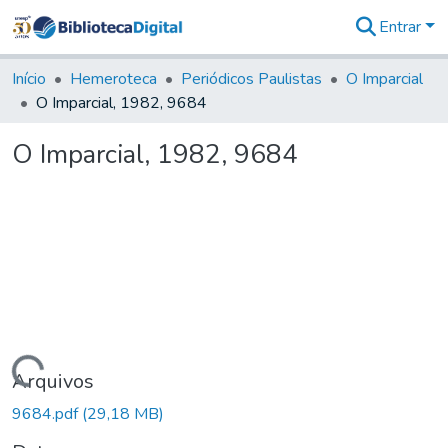
Entrar
Comunidades
&
Início
Hemeroteca
Periódicos Paulistas
O Imparcial
Coleções
O Imparcial, 1982, 9684
Tudo na
Biblioteca
O Imparcial, 1982, 9684
Digital
Estatísticas
Carregando...
Arquivos
9684.pdf
(29,18 MB)