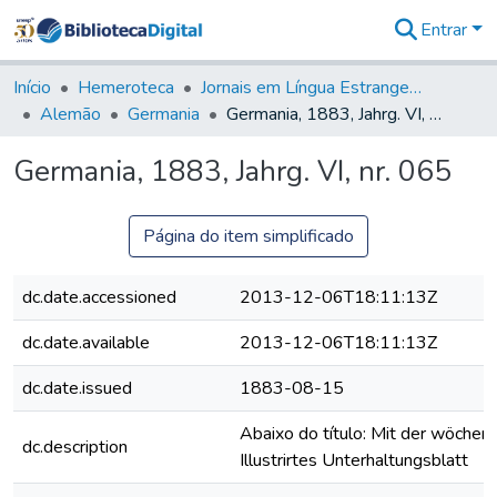
Entrar
Comunidades
&
Início
Hemeroteca
Jornais em Língua Estrangeira
Coleções
Alemão
Germania
Germania, 1883, Jahrg. VI, nr. 065
Tudo na
Biblioteca
Germania, 1883, Jahrg. VI, nr. 065
Digital
Estatísticas
Página do item simplificado
dc.date.accessioned
2013-12-06T18:11:13Z
dc.date.available
2013-12-06T18:11:13Z
dc.date.issued
1883-08-15
Abaixo do título: Mit der wöchent
dc.description
Illustrirtes Unterhaltungsblatt