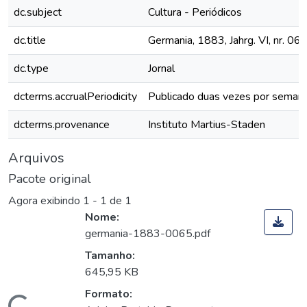
dc.subject
Cultura - Periódicos
dc.title
Germania, 1883, Jahrg. VI, nr. 06
dc.type
Jornal
dcterms.accrualPeriodicity
Publicado duas vezes por seman
dcterms.provenance
Instituto Martius-Staden
Arquivos
Pacote original
Agora exibindo
1 - 1 de 1
Nome:
germania-1883-0065.pdf
Tamanho:
645,95 KB
Formato: