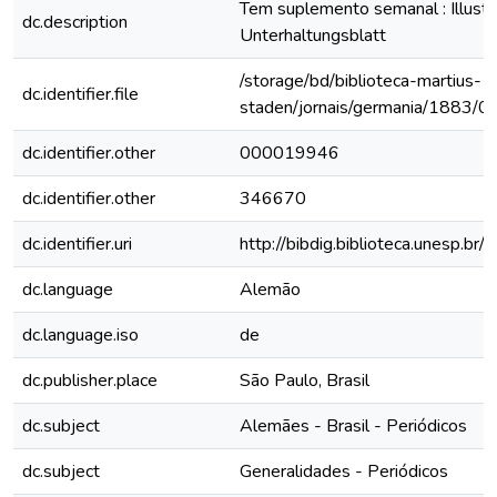
Tem suplemento semanal : Illustri
dc.description
Unterhaltungsblatt
/storage/bd/biblioteca-martius-
dc.identifier.file
staden/jornais/germania/1883/0
dc.identifier.other
000019946
dc.identifier.other
346670
dc.identifier.uri
http://bibdig.biblioteca.unesp.b
dc.language
Alemão
dc.language.iso
de
dc.publisher.place
São Paulo, Brasil
dc.subject
Alemães - Brasil - Periódicos
dc.subject
Generalidades - Periódicos