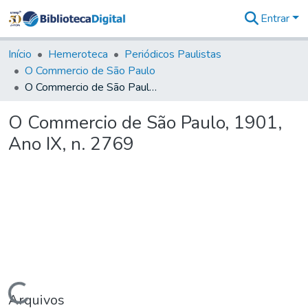
Entrar
Comunidades
&
Início
Hemeroteca
Periódicos Paulistas
Coleções
O Commercio de São Paulo
Tudo na
O Commercio de São Paulo, 1901, Ano IX, n. 2769
Biblioteca
Digital
O Commercio de São Paulo, 1901,
Estatísticas
Ano IX, n. 2769
Carregando...
Arquivos