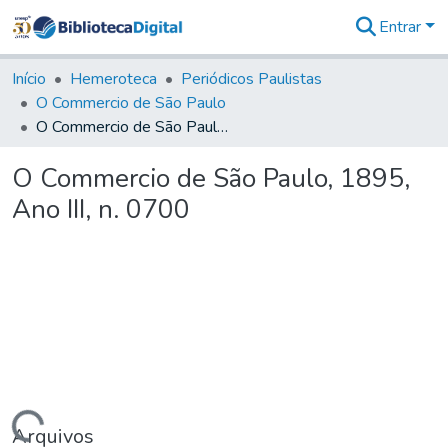
Entrar
Comunidades
&
Início
Hemeroteca
Periódicos Paulistas
Coleções
O Commercio de São Paulo
Tudo na
O Commercio de São Paulo, 1895, Ano III, n. 0700
Biblioteca
Digital
O Commercio de São Paulo, 1895,
Estatísticas
Ano III, n. 0700
Arquivos