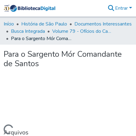
Entrar
Comunidades
&
Início
História de São Paulo
Documentos Interessantes
Coleções
Busca Integrada
Volume 79 - Ofícios do Capitão General Martim Lopes Lobo de Saldanha (1777)
Tudo na
Para o Sargento Mór Comandante de Santos
Biblioteca
Digital
Para o Sargento Mór Comandante
Estatísticas
de Santos
Arquivos