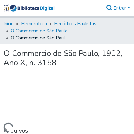
Entrar
Comunidades
&
Início
Hemeroteca
Periódicos Paulistas
Coleções
O Commercio de São Paulo
Tudo na
O Commercio de São Paulo, 1902, Ano X, n. 3158
Biblioteca
Digital
O Commercio de São Paulo, 1902,
Estatísticas
Ano X, n. 3158
Arquivos