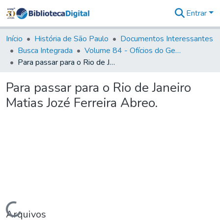
Entrar
Comunidades
&
Início
História de São Paulo
Documentos Interessantes
Coleções
Busca Integrada
Volume 84 - Ofícios do General Martins Lopes de Saldanha (Governador da Capitania): 1782- 1786
Tudo na
Para passar para o Rio de Janeiro Matias Jozé Ferreira Abreo.
Biblioteca
Digital
Para passar para o Rio de Janeiro
Estatísticas
Matias Jozé Ferreira Abreo.
Carregando...
Arquivos