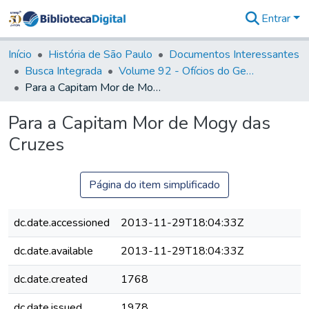
Entrar
Comunidades
&
Início
História de São Paulo
Documentos Interessantes
Coleções
Busca Integrada
Volume 92 - Ofícios do General D. Luiz aos diversos funcionários da Capitania (1768- 1772)
Tudo na
Para a Capitam Mor de Mogy das Cruzes
Biblioteca
Digital
Para a Capitam Mor de Mogy das
Estatísticas
Cruzes
Página do item simplificado
dc.date.accessioned
2013-11-29T18:04:33Z
dc.date.available
2013-11-29T18:04:33Z
dc.date.created
1768
dc.date.issued
1978