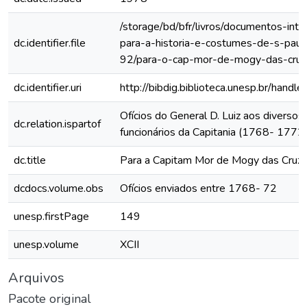
/storage/bd/bfr/livros/documentos-int
dc.identifier.file
para-a-historia-e-costumes-de-s-paul
92/para-o-cap-mor-de-mogy-das-cru
dc.identifier.uri
http://bibdig.biblioteca.unesp.br/hand
Ofícios do General D. Luiz aos diversos
dc.relation.ispartof
funcionários da Capitania (1768- 1772
dc.title
Para a Capitam Mor de Mogy das Cruz
dcdocs.volume.obs
Ofícios enviados entre 1768- 72
unesp.firstPage
149
unesp.volume
XCII
Arquivos
Pacote original