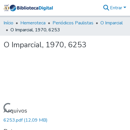
Entrar
Comunidades
&
Início
Hemeroteca
Periódicos Paulistas
O Imparcial
Coleções
O Imparcial, 1970, 6253
Tudo na
Biblioteca
O Imparcial, 1970, 6253
Digital
Estatísticas
Carregando...
Arquivos
6253.pdf
(12,09 MB)