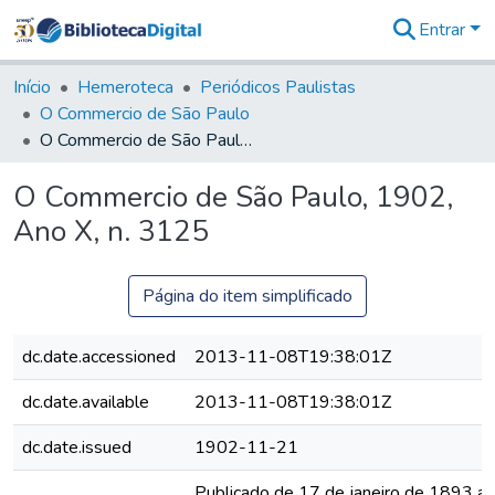
Entrar
Comunidades
&
Início
Hemeroteca
Periódicos Paulistas
Coleções
O Commercio de São Paulo
Tudo na
O Commercio de São Paulo, 1902, Ano X, n. 3125
Biblioteca
Digital
O Commercio de São Paulo, 1902,
Estatísticas
Ano X, n. 3125
Página do item simplificado
dc.date.accessioned
2013-11-08T19:38:01Z
dc.date.available
2013-11-08T19:38:01Z
dc.date.issued
1902-11-21
Publicado de 17 de janeiro de 1893 a