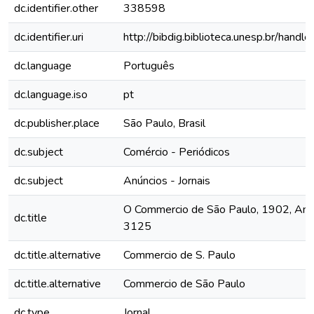
dc.identifier.other
338598
dc.identifier.uri
http://bibdig.biblioteca.unesp.br/hand
dc.language
Português
dc.language.iso
pt
dc.publisher.place
São Paulo, Brasil
dc.subject
Comércio - Periódicos
dc.subject
Anúncios - Jornais
O Commercio de São Paulo, 1902, Ano 
dc.title
3125
dc.title.alternative
Commercio de S. Paulo
dc.title.alternative
Commercio de São Paulo
dc.type
Jornal