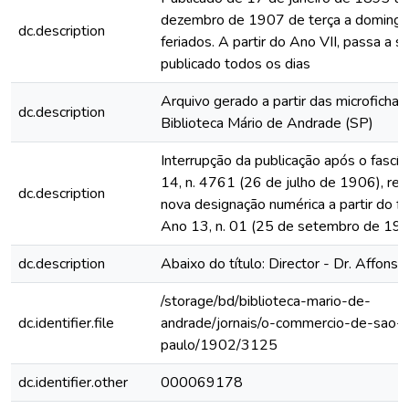
dezembro de 1907 de terça a domingo
dc.description
feriados. A partir do Ano VII, passa a s
publicado todos os dias
Arquivo gerado a partir das microfichas
dc.description
Biblioteca Mário de Andrade (SP)
Interrupção da publicação após o fascí
14, n. 4761 (26 de julho de 1906), rein
dc.description
nova designação numérica a partir do fa
Ano 13, n. 01 (25 de setembro de 19
dc.description
Abaixo do título: Director - Dr. Affonso
/storage/bd/biblioteca-mario-de-
dc.identifier.file
andrade/jornais/o-commercio-de-sao-
paulo/1902/3125
dc.identifier.other
000069178