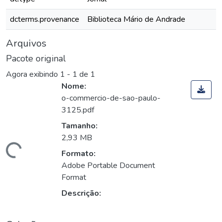
dcterms.provenance
Biblioteca Mário de Andrade
Arquivos
Pacote original
Agora exibindo
1 - 1 de 1
Nome:
o-commercio-de-sao-paulo-
3125.pdf
Tamanho:
2,93 MB
Carregando...
Formato:
Adobe Portable Document
Format
Descrição: