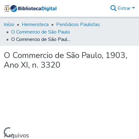
Entrar
Comunidades
&
Início
Hemeroteca
Periódicos Paulistas
Coleções
O Commercio de São Paulo
Tudo na
O Commercio de São Paulo, 1903, Ano XI, n. 3320
Biblioteca
Digital
O Commercio de São Paulo, 1903,
Estatísticas
Ano XI, n. 3320
Carregando...
Arquivos