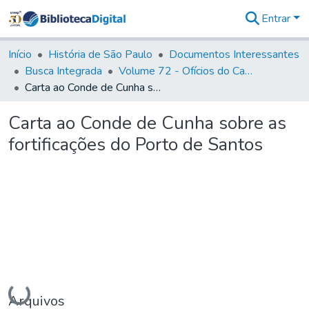
Entrar
Comunidades
&
Início
História de São Paulo
Documentos Interessantes
Coleções
Busca Integrada
Volume 72 - Ofícios do Capitão General D. Luis Antonio de Souza Botelho Mourão (Morgado de Matheus): 1765-1766
Tudo na
Carta ao Conde de Cunha sobre as fortificações do Porto de Santos
Biblioteca
Digital
Carta ao Conde de Cunha sobre as
Estatísticas
fortificações do Porto de Santos
Carregando...
Arquivos