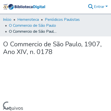
Entrar
Comunidades
&
Início
Hemeroteca
Periódicos Paulistas
Coleções
O Commercio de São Paulo
Tudo na
O Commercio de São Paulo, 1907, Ano XIV, n. 0178
Biblioteca
Digital
O Commercio de São Paulo, 1907,
Estatísticas
Ano XIV, n. 0178
Carregando...
Arquivos