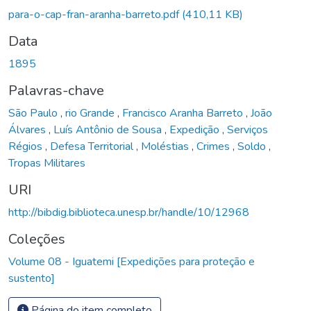
Carregando...
para-o-cap-fran-aranha-barreto.pdf
(410,11 KB)
Data
1895
Palavras-chave
São Paulo
,
rio Grande
,
Francisco Aranha Barreto
,
João
Álvares
,
Luís Antônio de Sousa
,
Expedição
,
Serviços
Régios
,
Defesa Territorial
,
Moléstias
,
Crimes
,
Soldo
,
Tropas Militares
URI
http://bibdig.biblioteca.unesp.br/handle/10/12968
Coleções
Volume 08 - Iguatemi [Expedições para proteção e
sustento]
Página do item completo