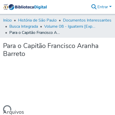
Entrar
Comunidades
&
Início
História de São Paulo
Documentos Interessantes
Coleções
Busca Integrada
Volume 08 - Iguatemi [Expedições para proteção e sustento]
Tudo na
Para o Capitão Francisco Aranha Barreto
Biblioteca
Digital
Para o Capitão Francisco Aranha
Estatísticas
Barreto
Arquivos