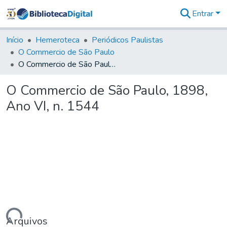
Entrar
Comunidades
&
Início
Hemeroteca
Periódicos Paulistas
Coleções
O Commercio de São Paulo
Tudo na
O Commercio de São Paulo, 1898, Ano VI, n. 1544
Biblioteca
Digital
O Commercio de São Paulo, 1898,
Estatísticas
Ano VI, n. 1544
Arquivos