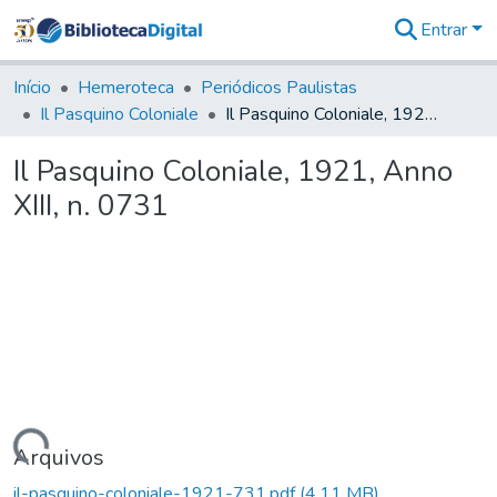
Entrar
Comunidades
&
Início
Hemeroteca
Periódicos Paulistas
Coleções
Il Pasquino Coloniale
Il Pasquino Coloniale, 1921, Anno XIII, n. 0731
Tudo na
Biblioteca
Il Pasquino Coloniale, 1921, Anno
Digital
XIII, n. 0731
Estatísticas
Carregando...
Arquivos
il-pasquino-coloniale-1921-731.pdf
(4,11 MB)