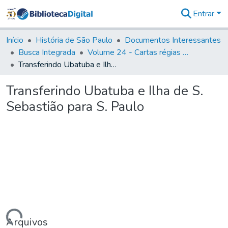
Entrar
Comunidades
&
Início
História de São Paulo
Documentos Interessantes
Coleções
Busca Integrada
Volume 24 - Cartas régias e provisões (1730- 1738)
Tudo na
Transferindo Ubatuba e Ilha de S. Sebastião para S. Paulo
Biblioteca
Digital
Transferindo Ubatuba e Ilha de S.
Estatísticas
Sebastião para S. Paulo
Arquivos