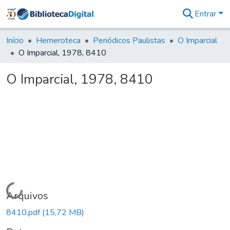
Entrar
Comunidades
&
Início
Hemeroteca
Periódicos Paulistas
O Imparcial
Coleções
O Imparcial, 1978, 8410
Tudo na
Biblioteca
O Imparcial, 1978, 8410
Digital
Estatísticas
Carregando...
Arquivos
8410.pdf
(15,72 MB)