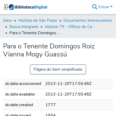
Entrar
Comunidades
&
Início
História de São Paulo
Documentos Interessantes
Coleções
Busca Integrada
Volume 79 - Ofícios do Capitão General Martim Lopes Lobo de Saldanha (1777)
Tudo na
Para o Tenente Domingos Roiz Vianna Mogy Guassú
Biblioteca
Digital
Para o Tenente Domingos Roiz
Estatísticas
Vianna Mogy Guassú
Página do item simplificado
dc.date.accessioned
2013-11-29T17:55:48Z
dc.date.available
2013-11-29T17:55:48Z
dc.date.created
1777
dc.date.issued
1954