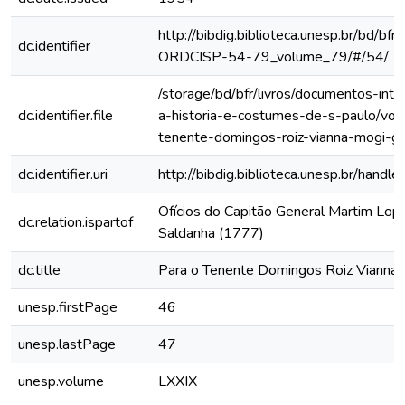
http://bibdig.biblioteca.unesp.br/bd/bf
dc.identifier
ORDCISP-54-79_volume_79/#/54/
/storage/bd/bfr/livros/documentos-int
dc.identifier.file
a-historia-e-costumes-de-s-paulo/vol-
tenente-domingos-roiz-vianna-mogi-g
dc.identifier.uri
http://bibdig.biblioteca.unesp.br/hand
Ofícios do Capitão General Martim Lo
dc.relation.ispartof
Saldanha (1777)
dc.title
Para o Tenente Domingos Roiz Vianna
unesp.firstPage
46
unesp.lastPage
47
unesp.volume
LXXIX