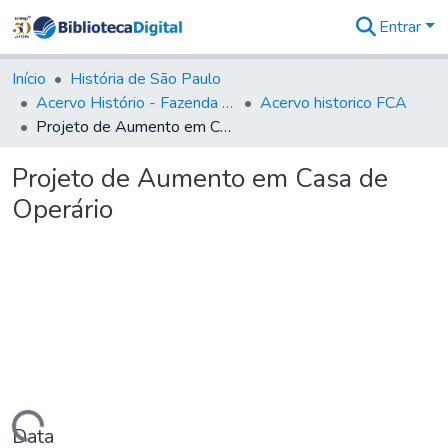
Entrar
Comunidades
&
Início
História de São Paulo
Coleções
Acervo Histório - Fazenda Lageado
Acervo historico FCA
Tudo na
Projeto de Aumento em Casa de Operário
Biblioteca
Digital
Projeto de Aumento em Casa de
Estatísticas
Operário
Data