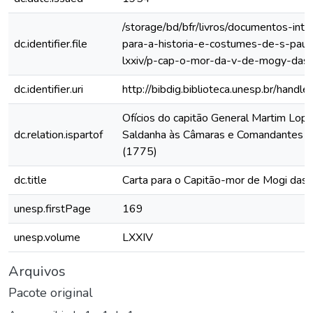
/storage/bd/bfr/livros/documentos-int
dc.identifier.file
para-a-historia-e-costumes-de-s-paul
lxxiv/p-cap-o-mor-da-v-de-mogy-das-
dc.identifier.uri
http://bibdig.biblioteca.unesp.br/hand
Ofícios do capitão General Martim Lop
dc.relation.ispartof
Saldanha às Câmaras e Comandantes da
(1775)
dc.title
Carta para o Capitão-mor de Mogi das 
unesp.firstPage
169
unesp.volume
LXXIV
Arquivos
Pacote original