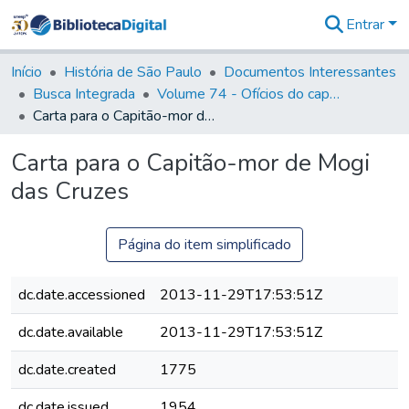
Entrar
Comunidades
&
Início
História de São Paulo
Documentos Interessantes
Coleções
Busca Integrada
Volume 74 - Ofícios do capitão General Martim Lopes Lobo de Saldanha às Câmaras e Comandantes da Capitania (1775)
Tudo na
Carta para o Capitão-mor de Mogi das Cruzes
Biblioteca
Digital
Carta para o Capitão-mor de Mogi
Estatísticas
das Cruzes
Página do item simplificado
dc.date.accessioned
2013-11-29T17:53:51Z
dc.date.available
2013-11-29T17:53:51Z
dc.date.created
1775
dc.date.issued
1954