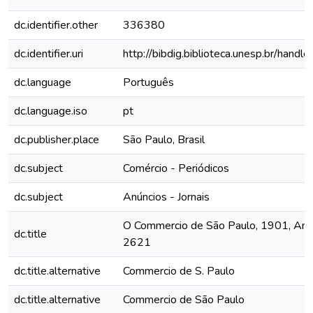
dc.identifier.other
336380
dc.identifier.uri
http://bibdig.biblioteca.unesp.br/hand
dc.language
Português
dc.language.iso
pt
dc.publisher.place
São Paulo, Brasil
dc.subject
Comércio - Periódicos
dc.subject
Anúncios - Jornais
O Commercio de São Paulo, 1901, Ano 
dc.title
2621
dc.title.alternative
Commercio de S. Paulo
dc.title.alternative
Commercio de São Paulo