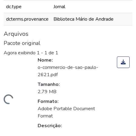
dc.type
Jornal
dcterms.provenance
Biblioteca Mário de Andrade
Arquivos
Pacote original
Agora exibindo
1 - 1 de 1
Nome:
o-commercio-de-sao-paulo-
2621.pdf
Tamanho:
2,79 MB
rregando...
Formato:
Adobe Portable Document
Format
Descrição: