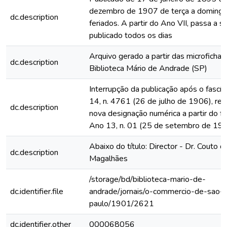
dezembro de 1907 de terça a domingo
dc.description
feriados. A partir do Ano VII, passa a s
publicado todos os dias
Arquivo gerado a partir das microfichas
dc.description
Biblioteca Mário de Andrade (SP)
Interrupção da publicação após o fascí
14, n. 4761 (26 de julho de 1906), rein
dc.description
nova designação numérica a partir do fa
Ano 13, n. 01 (25 de setembro de 19
Abaixo do título: Director - Dr. Couto d
dc.description
Magalhães
/storage/bd/biblioteca-mario-de-
dc.identifier.file
andrade/jornais/o-commercio-de-sao-
paulo/1901/2621
dc.identifier.other
000068056