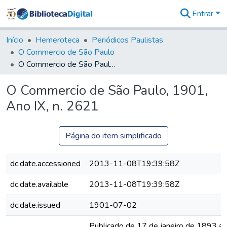
Entrar
Comunidades
&
Início
Hemeroteca
Periódicos Paulistas
Coleções
O Commercio de São Paulo
Tudo na
O Commercio de São Paulo, 1901, Ano IX, n. 2621
Biblioteca
Digital
O Commercio de São Paulo, 1901,
Estatísticas
Ano IX, n. 2621
Página do item simplificado
dc.date.accessioned
2013-11-08T19:39:58Z
dc.date.available
2013-11-08T19:39:58Z
dc.date.issued
1901-07-02
Publicado de 17 de janeiro de 1893 a